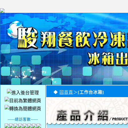
◆
回首頁
＞
[工作台冰箱]
-----總訪客數-----