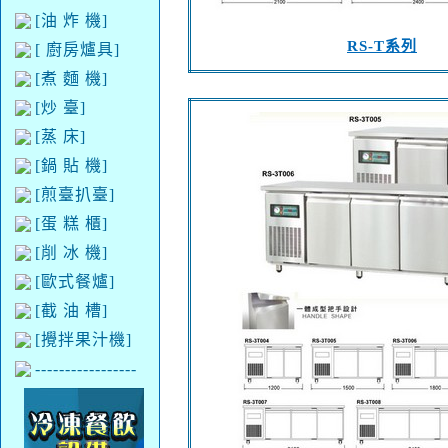
[油 炸 機]
RS-T系列
[ 廚房爐具]
[煮 麵 機]
[炒 臺]
[蒸 床]
[鍋 貼 機]
[煎臺扒臺]
[蛋 糕 櫃]
[削 冰 機]
[歐式餐爐]
[截 油 槽]
[攪拌果汁機]
-----------------