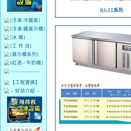
RS-3T系列
[冷凍/冷藏庫]
[冷凍/藏展示櫃]
[冰 櫃]
[工 作 台]
[展示櫃系列]
[紅酒 / 牛奶櫃]
-----------------
【工程實績】
-- 好站介紹 --