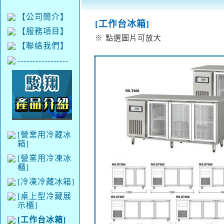
【公司簡介】
[工作台冰箱]
【服務項目】
※ 點選圖片可放大
【聯絡我們】
-----------------
[營業用冷藏冰
箱]
[營業用冷凍冰
櫃]
[冷凍冷藏冰箱]
[桌上型冷藏展
示櫃]
[工作台冰箱]