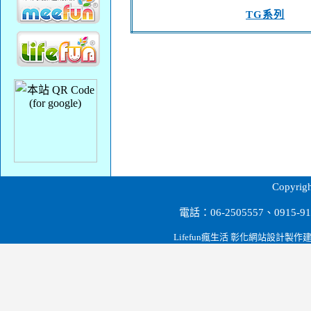
TG系列
台南餐飲設備,營業用冰箱餐飲冷凍設備.冷凍冷藏.電力油炸機.瓦斯油炸機.工作台.展示櫃.蛋糕櫃.料理櫃.紅酒櫃.海產櫥.廚房爐具.削冰機.果汁機.攪拌機
Copyr
電話：06-2505557、0915
Lifefun瘋生活 彰化網站設計製