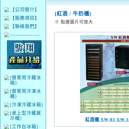
【公司簡介】
[紅酒 / 牛奶櫃]
【服務項目】
※ 點選圖片可放大
【聯絡我們】
-----------------
[營業用冷藏冰
箱]
[營業用冷凍冰
櫃]
[冷凍冷藏冰箱]
[桌上型冷藏展
示櫃]
紅酒櫃 XW-85 XW-3
[工作台冰箱]