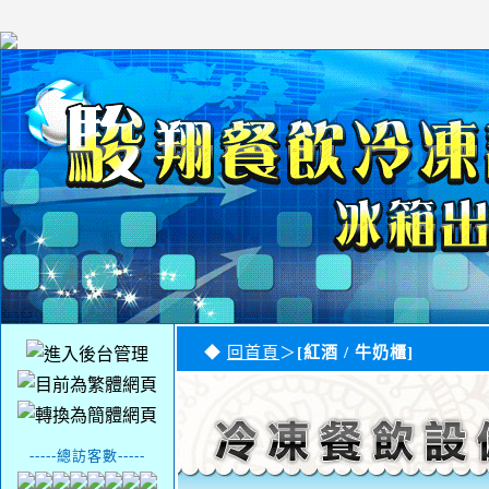
◆
回首頁
＞
[紅酒 / 牛奶櫃]
-----總訪客數-----