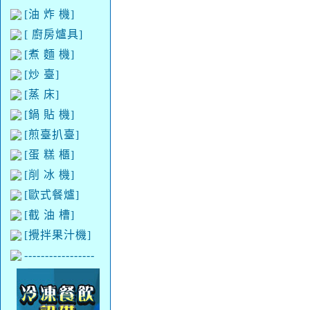
[油 炸 機]
[ 廚房爐具]
[煮 麵 機]
[炒 臺]
[蒸 床]
[鍋 貼 機]
[煎臺扒臺]
[蛋 糕 櫃]
[削 冰 機]
[歐式餐爐]
[截 油 槽]
[攪拌果汁機]
-----------------