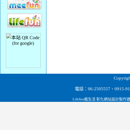
台南餐飲設備,營業用冰箱餐飲冷凍設備.冷凍冷藏.電力油炸機.瓦斯油炸機.工作台.展示櫃.蛋糕櫃.料理櫃.紅酒櫃.海產櫥.廚房爐具.削冰機.果汁機.攪拌機
Copyr
電話：06-2505557、0915
Lifefun瘋生活 彰化網站設計製