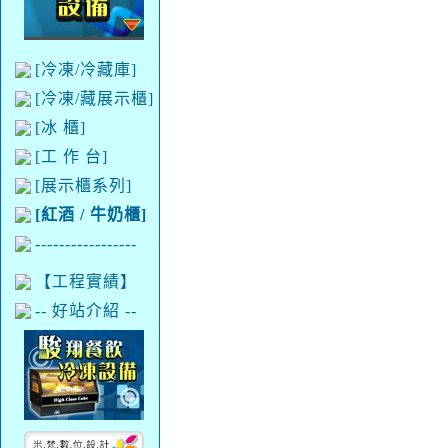
[冷凍/冷藏庫]
[冷凍/藏展示櫃]
[冰 櫃]
[工 作 台]
[展示櫃系列]
[紅酒 / 牛奶櫃]
-----------------
【工程實績】
-- 好站介紹 --